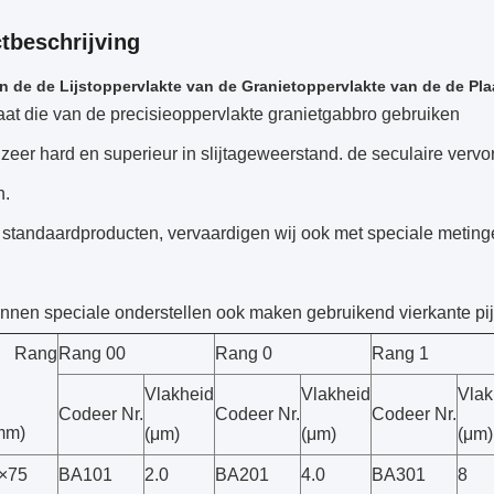
tbeschrijving
n de de Lijstoppervlakte van de Granietoppervlakte van de de Pl
at die van de precisieoppervlakte granietgabbro gebruiken
 zeer hard en superieur in slijtageweerstand. de seculaire vervo
n.
 standaardproducten, vervaardigen wij ook met speciale meting
nnen speciale onderstellen ook maken gebruikend vierkante pij
Rang
Rang 00
Rang 0
Rang 1
Vlakheid
Vlakheid
Vlak
Codeer Nr.
Codeer Nr.
Codeer Nr.
mm)
(μm)
(μm)
(μm)
×75
BA101
2.0
BA201
4.0
BA301
8