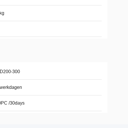
kg
D200-300
 werkdagen
0PC /30days