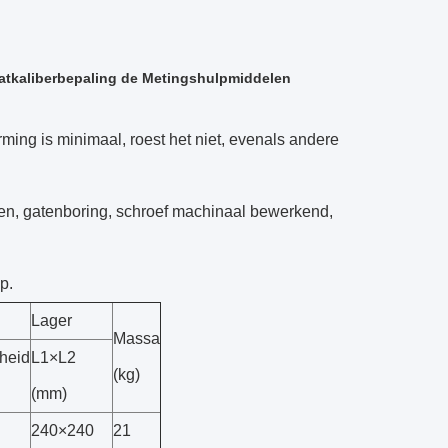
aatkaliberbepaling de Metingshulpmiddelen
rming is minimaal, roest het niet, evenals andere
en, gatenboring, schroef machinaal bewerkend,
p.
Lager
Massa
heid
L1×L2
(kg)
(mm)
240×240
21