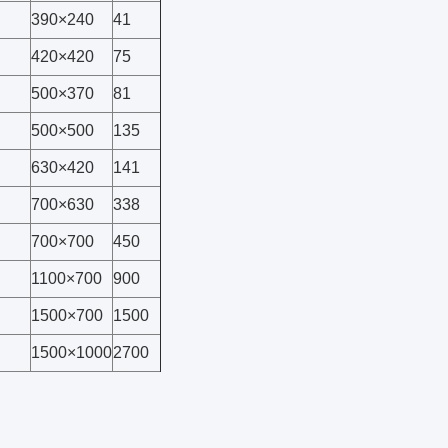
390×240
41
420×420
75
500×370
81
500×500
135
630×420
141
700×630
338
700×700
450
1100×700
900
1500×700
1500
1500×1000
2700