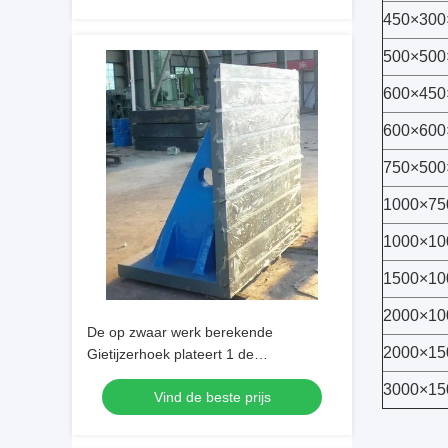
450×300
500×500
600×450
600×600
750×500
1000×75
1000×10
1500×10
2000×10
De op zwaar werk berekende
2000×15
Gietijzerhoek plateert 1 de
Elektronische industriegebruik van de
3000×15
Vind de beste prijs
Rangvlakheid