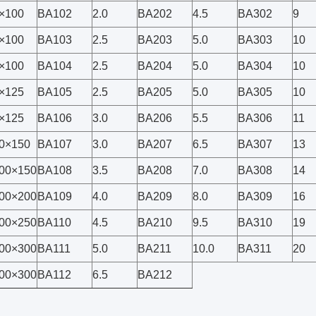
×100
BA102
2.0
BA202
4.5
BA302
9
×100
BA103
2.5
BA203
5.0
BA303
10
×100
BA104
2.5
BA204
5.0
BA304
10
×125
BA105
2.5
BA205
5.0
BA305
10
×125
BA106
3.0
BA206
5.5
BA306
11
0×150
BA107
3.0
BA207
6.5
BA307
13
00×150
BA108
3.5
BA208
7.0
BA308
14
00×200
BA109
4.0
BA209
8.0
BA309
16
00×250
BA110
4.5
BA210
9.5
BA310
19
00×300
BA111
5.0
BA211
10.0
BA311
20
00×300
BA112
6.5
BA212