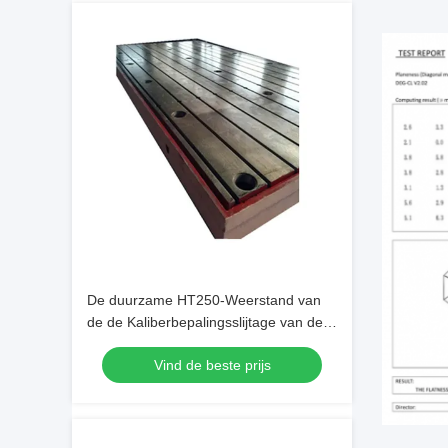
De duurzame HT250-Weerstand van
de de Kaliberbepalingsslijtage van de
Oppervlakteplaat met Waterkanaal
Vind de beste prijs