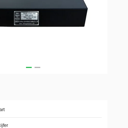
rt
ijfer