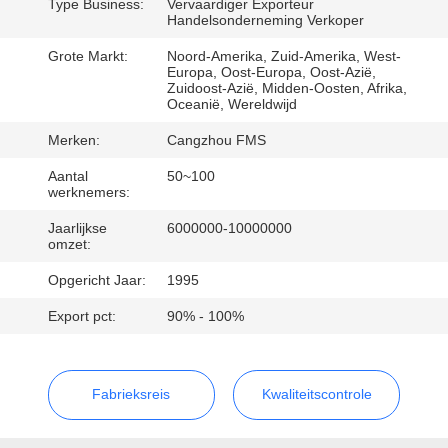
SITEMAP
Type Business:
Vervaardiger Exporteur
Handelsonderneming Verkoper
Grote Markt:
Noord-Amerika, Zuid-Amerika, West-
PRIVACYBELEID
Europa, Oost-Europa, Oost-Azië,
Zuidoost-Azië, Midden-Oosten, Afrika,
Oceanië, Wereldwijd
Merken:
Cangzhou FMS
Aantal
50~100
werknemers:
Jaarlijkse
6000000-10000000
omzet:
Opgericht Jaar:
1995
Export pct:
90% - 100%
Fabrieksreis
Kwaliteitscontrole