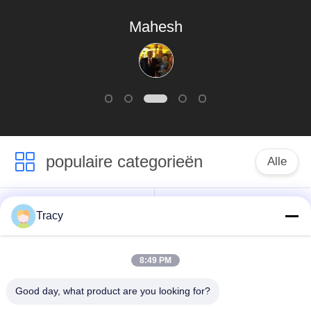
Mahesh
populaire categorieën
Alle
Het broodje die van
Dakbroodje die
Tracy
de daktegel machine
Machine vormen
vormen
8:49 PM
Machine voor het
Down Pipe
Good day, what product are you looking for?
vormen van rolluiken
rolvormmachine