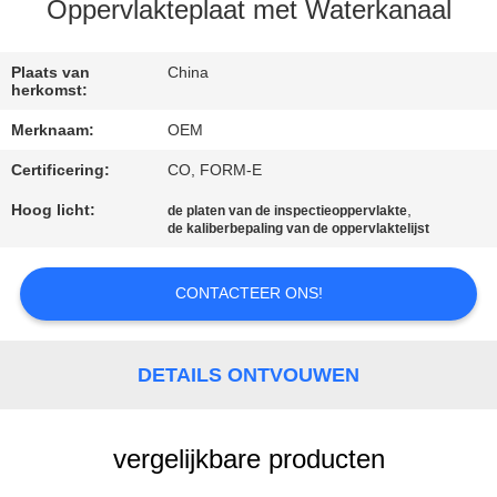
SITEMAP
Oppervlakteplaat met Waterkanaal
PRIVACYBELEID
Plaats van
China
herkomst:
Merknaam:
OEM
Certificering:
CO, FORM-E
Hoog licht:
,
de platen van de inspectieoppervlakte
de kaliberbepaling van de oppervlaktelijst
CONTACTEER ONS!
DETAILS ONTVOUWEN
vergelijkbare producten