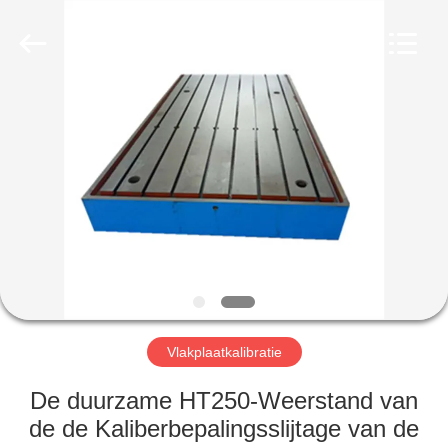
Cangzhou
Famous
International
Trading
Co.,
Ltd.
All
Rights
HUIS
Reserved.
PRODUCTEN
OVER
ONS
FABRIEKSTOCHT
Vlakplaatkalibratie
KWALITEITSCONTROLE
De duurzame HT250-Weerstand van
de de Kaliberbepalingsslijtage van de