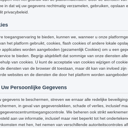
e in dat wij uw gegevens rechtmatig verzamelen, gebruiken, opslaan e
t privacybeleid.
ies
e toegangservaring te bieden, kunnen we, wanneer u onze platformge
van het platform gebruikt, cookies, flash cookies of andere lokale opsl
e applicaties worden aangeboden (gezamenlijk Cookies) om u een gep
ervice te bieden. Begrijp alsjeblieft dat sommige van onze diensten a
hulp van cookies. U kunt de acceptatie van cookies wijzigen of cooki
de diensten van de browser dit toestaan, maar dit kan van invloed zijn
eerde websites en de diensten die door het platform worden aangeboden
 Uw Persoonlijke Gegevens
w gegevens te beschermen, streven we ernaar alle redelijke beveiligi
ermen, in geval van gegevenslekken, schade of verlies, inclusief maar
g, gegevenscentrumtoegangscontrole. We beheren ook strikt werknemers
steld aan uw informatie, inclusief maar niet beperkt tot het onderteke
omsten met hen, het nemen van verschillende autoriteitscontroles afh