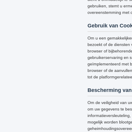
gebruiken, stemt u erme
overeenstemming met di
Gebruik van Cook
Om u een gemakkelijker
bezoekt of de diensten 
browser of bijbehorend
gebruikerservaring en s
geïmplementeerd met be
browser of de aanvullen
tot de platformgerelat
Bescherming van
Om de veiligheid van u
om uw gegevens te besch
informatieversleutelin
mogelijk worden blootge
geheimhoudingsovereenk