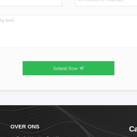
Submit Now
OVER ONS
Ca