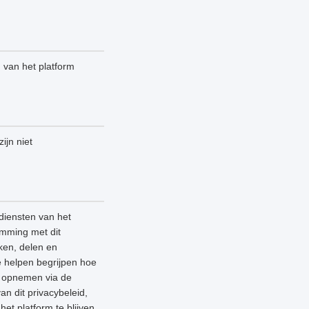
n van het platform
ijn niet
diensten van het
emming met dit
ken, delen en
e helpen begrijpen hoe
ns opnemen via de
an dit privacybeleid,
et platform te blijven