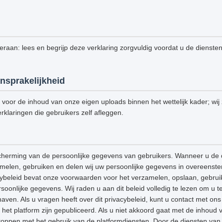
 eraan: lees en begrijp deze verklaring zorgvuldig voordat u de dienste
nsprakelijkheid
k voor de inhoud van onze eigen uploads binnen het wettelijk kader; wij z
rklaringen die gebruikers zelf afleggen.
cherming van de persoonlijke gegevens van gebruikers. Wanneer u de 
amelen, gebruiken en delen wij uw persoonlijke gegevens in overeenst
acybeleid bevat onze voorwaarden voor het verzamelen, opslaan, gebrui
onlijke gegevens. Wij raden u aan dit beleid volledig te lezen om u t
aven. Als u vragen heeft over dit privacybeleid, kunt u contact met o
het platform zijn gepubliceerd. Als u niet akkoord gaat met de inhoud v
stoppen met het gebruik van de platformdiensten. Door de diensten van h