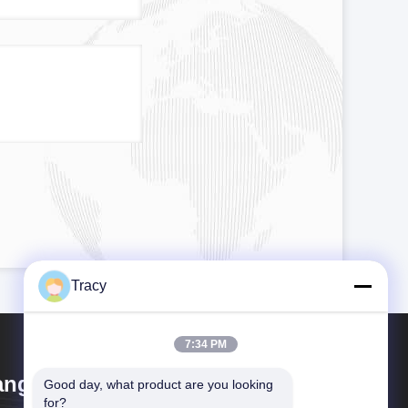
Tracy
7:34 PM
ngzhou Famous International
Good day, what product are you looking 
for?