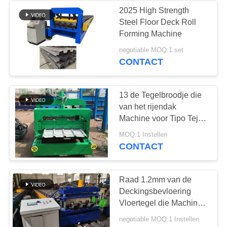
2025 High Strength
Steel Floor Deck Roll
106
Forming Machine
Dubbel Laagbroodje
negotiable MOQ:1 set
CONTACT
die Machine vormen
13 de Tegelbroodje die
van het rijendak
Machine voor Tipo Teja
Americana Normal Tile
40
MOQ:1 Instellen
vormen
CONTACT
Muurcomité Broodje
die Machine vormen
Raad 1.2mm van de
Deckingsbevloering
Vloertegel die Machine
maken
negotiable MOQ:1 Instellen