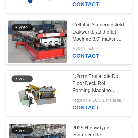
SITEMAP
CONTACT
PRIVACYBELEID
Cellulair Samengesteld
91
Dakwerkblad die tot
Down Pipe
Machine 3,0“ maken
Breedte 0.82.0MM Dikte
rolvormmachine
MOQ:1 Instellen
CONTACT
1.2mm Profiel die Dot
Floor Deck Roll
Forming-Machine
109
drukken
negotiable MOQ:1 Instellen
Machine voor het
CONTACT
vormen van
2025 Nieuw type
rolluiken met
voorgeverfde