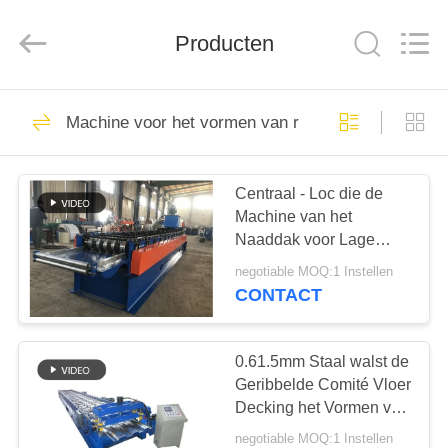
Cangzhou
Famous
International
Trading
Producten
Co.,
Ltd.
All
Rights
HUIS
Reserved.
193
Machine voor het vormen van rolletjes op de vloer
Dakbroodje die
PRODUCTEN
Machine vormen
Centraal - Loc die de
Machine van het
OVER
Naaddak voor Lage
ONS
Helling Gemakkelijk te
negotiable MOQ:1 Instellen
installeren bevinden
CONTACT
zich
156
FABRIEKSTOCHT
Het broodje die van
0.61.5mm Staal walst de
KWALITEITSCONTROLE
Geribbelde Comité Vloer
de daktegel
Decking het Vormen van
Machinemateriaal koud
machine vormen
negotiable MOQ:1 Instellen