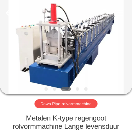
Cangzhou
Famous
International
Trading
Co.,
Ltd.
All
Rights
HUIS
Reserved.
PRODUCTEN
OVER
ONS
FABRIEKSTOCHT
Down Pipe rolvormmachine
KWALITEITSCONTROLE
Metalen K-type regengoot
rolvormmachine Lange levensduur