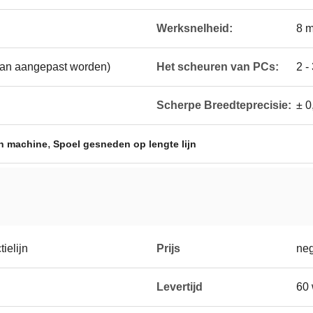
Werksnelheid:
8 m
 (kan aangepast worden)
Het scheuren van PCs:
2 -
Scherpe Breedteprecisie:
± 0
,
jn machine
Spoel gesneden op lengte lijn
ielijn
Prijs
neg
Levertijd
60