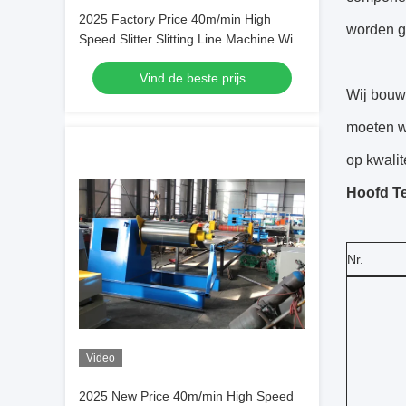
2025 Factory Price 40m/min High
worden g
Speed Slitter Slitting Line Machine With
Hydraulic Uncoiler And Recoiler
Vind de beste prijs
Wij bouwe
moeten w
op kwalit
Hoofd Te
Nr.
Video
2025 New Price 40m/min High Speed