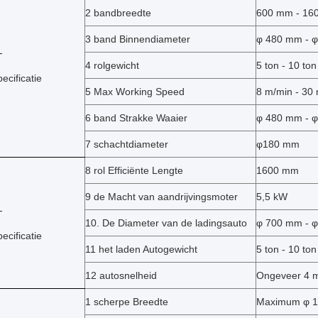
2 bandbreedte
600 mm - 16
3 band Binnendiameter
φ
480 mm -
φ
-
4 rolgewicht
5 ton - 10 ton
ecificatie
5 Max Working Speed
8 m/min - 30
6 band Strakke Waaier
φ
480 mm -
φ
7 schachtdiameter
φ
180
mm
8 rol Efficiënte Lengte
1600 mm
9 de Macht van aandrijvingsmoter
5,5 kW
-
10. De Diameter van de ladingsauto
φ 700 mm - 
ecificatie
11 het laden Autogewicht
5 ton - 10 ton
12 autosnelheid
Ongeveer 4 
1 scherpe Breedte
Maximum
φ