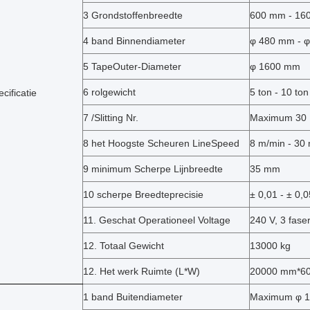
3 Grondstoffenbreedte
600 mm - 16
4 band Binnendiameter
φ
480 mm -
φ
5 TapeOuter-Diameter
φ
1600 mm
6 rolgewicht
5 ton - 10 ton
cificatie
7 /Slitting Nr.
Maximum 30
8 het Hoogste Scheuren LineSpeed
8 m/min - 30
9 minimum Scherpe Lijnbreedte
35 mm
10
scherpe Breedteprecisie
± 0,01 - ± 0
11. Geschat Operationeel Voltage
240 V, 3 fase
12. Totaal Gewicht
13000 kg
12. Het werk Ruimte (L*W)
20000 mm*6
1 band Buitendiameter
Maximum
φ