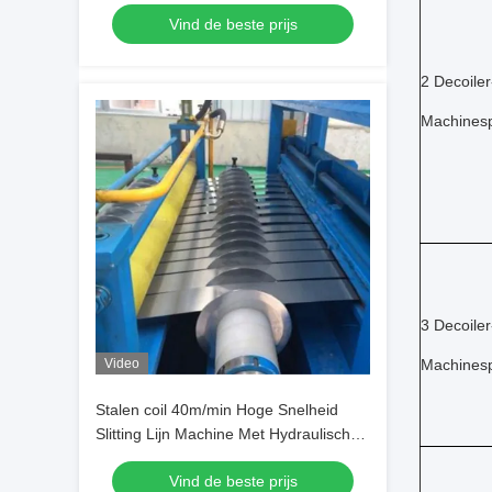
gesneden op lengte
Vind de beste prijs
2 Decoiler
Machinesp
3
Decoiler
Video
Machinesp
Stalen coil 40m/min Hoge Snelheid
Slitting Lijn Machine Met Hydraulische
Afwikkelaar En Opwikkelaar
Vind de beste prijs