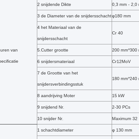
2 snijdende Dikte
0,3 mm - 2,
3 de Diameter van de snijdersschacht
φ180 mm
4 het Materiaal van de
Cr 40
snijdersschacht
euren van
5.Cutter grootte
200 mm*300
ecificatie
6 snijdersmateriaal
Cr12MoV
7 de Grootte van het
180 mm*240
snijdersverbindingsstuk
8 aandrijving Moter
15 kW
9 snijdend Nr.
2-30 PCs
10 snijder Nr.
Maximum 32
1 schachtdiameter
φ
130 mm