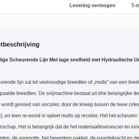
Levering vermogen
5 r
tbeschrijving
ge Scheurende Lijn Met lage snelheid met Hydraulische Un
rende lijn zal tot veelvoudige breedten of „mults“ van een bre
paalde breedten. De snijmachine bestaat uit drie belangrijke del
 wordt gevoed van uncoiler, door de kneep tussen de twee cirk
, en toen re-wond in spleet mults op recoiler. Het het scheuren
schap. Het is belangrijk dat de het materiaalleverancier en eind
ten, de asgrootte, het bewerken pakket, de paardekracht en de