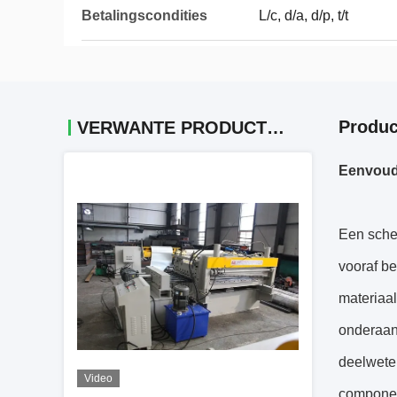
Betalingscondities
L/c, d/a, d/p, t/t
Produc
VERWANTE PRODUCTEN
Eenvoudi
Een scheu
vooraf be
materiaal
onderaan)
deelweten
Video
componen