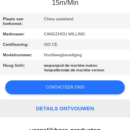
SITEMAP
15m/Min
PRIVACYBELEID
Plaats van
China vasteland
herkomst:
Merknaam:
CANGZHOU WILLING
Certificering:
ISO CE
Modelnummer:
Hoofdwegbeveiliging
Hoog licht:
,
wegvangrail die machine maken
Vangrailbroodje die machine vormen
CONTACTEER ONS!
DETAILS ONTVOUWEN