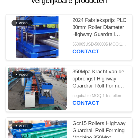
vergelijkbare producten
2024 Fabrieksprijs PLC
80mm Roller Diameter
Highway Guardrail
Forming Machine
35000$USD-50000$ MOQ:1 Instellen
CONTACT
350Mpa Kracht van de
opbrengst Highway
Guardrail Roll Forming
Machine met 400H
negotiable MOQ:1 Instellen
balkstructuur
CONTACT
Gcr15 Rollers Highway
Guardrail Roll Forming
Machine 350Mpa