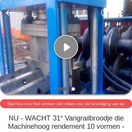
Cangzhou
Famous
International
Trading
Co.,
Ltd.
All
Rights
HUIS
Reserved.
PRODUCTEN
OVER
ONS
FABRIEKSTOCHT
Machine voor het vormen van rollen voor de beveiliging van de
KWALITEITSCONTROLE
weg
NU - WACHT 31“ Vangrailbroodje die
Machinehoog rendement 10 vormen -