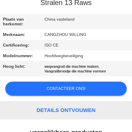
SITEMAP
Stralen 13 Raws
PRIVACYBELEID
Plaats van
China vasteland
herkomst:
Merknaam:
CANGZHOU WILLING
Certificering:
ISO CE
Modelnummer:
Hoofdwegbeveiliging
Hoog licht:
,
wegvangrail die machine maken
Vangrailbroodje die machine vormen
CONTACTEER ONS!
DETAILS ONTVOUWEN