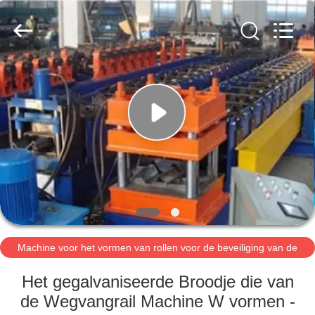
Cangzhou
Famous
International
Trading
Co.,
Ltd.
All
Rights
HUIS
Reserved.
PRODUCTEN
OVER
ONS
FABRIEKSTOCHT
Machine voor het vormen van rollen voor de beveiliging van de
KWALITEITSCONTROLE
weg
Het gegalvaniseerde Broodje die van
de Wegvangrail Machine W vormen -