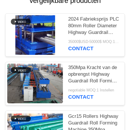
vergelijkbare producten
2024 Fabrieksprijs PLC
80mm Roller Diameter
Highway Guardrail
Forming Machine
35000$USD-50000$ MOQ:1 Instellen
CONTACT
350Mpa Kracht van de
opbrengst Highway
Guardrail Roll Forming
Machine met 400H
negotiable MOQ:1 Instellen
balkstructuur
CONTACT
Gcr15 Rollers Highway
Guardrail Roll Forming
Machine 350Mpa