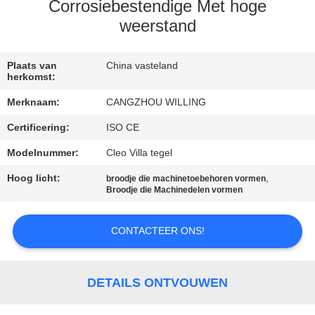
SITEMAP
Corrosiebestendige Met hoge
weerstand
PRIVACYBELEID
Plaats van
China vasteland
herkomst:
Merknaam:
CANGZHOU WILLING
Certificering:
ISO CE
Modelnummer:
Cleo Villa tegel
Hoog licht:
,
broodje die machinetoebehoren vormen
Broodje die Machinedelen vormen
CONTACTEER ONS!
DETAILS ONTVOUWEN