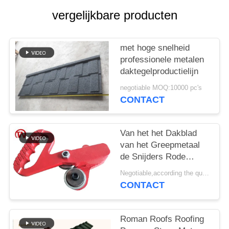
vergelijkbare producten
met hoge snelheid
professionele metalen
daktegelproductielijn
negotiable MOQ:10000 pc's
CONTACT
Van het het Dakblad
van het Greepmetaal
de Snijders Rode
Groene Draagbare
Negotiable,according the quantity MOQ:1 Instellen
Veilige exploitatie uit
CONTACT
gegoten staal
Roman Roofs Roofing