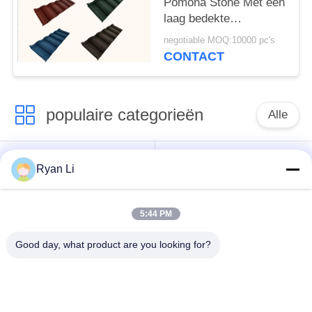
Pomona Stone Met een
laag bedekte
Metaaltegel 0.4mm dik
negotiable MOQ:10000 pc's
CONTACT
populaire categorieën
Alle
Het broodje die van
Dakbroodje die
Ryan Li
de daktegel machine
Machine vormen
vormen
5:44 PM
Machine voor het
Down Pipe
Good day, what product are you looking for?
vormen van rolluiken
rolvormmachine
met sluiterdeur
besnoeiing aan lengte