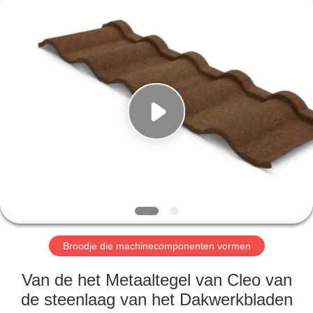
Cangzhou
Famous
International
Trading
Co.,
Ltd.
All
Rights
HUIS
Reserved.
PRODUCTEN
OVER
ONS
FABRIEKSTOCHT
Broodje die machinecomponenten vormen
KWALITEITSCONTROLE
Van de het Metaaltegel van Cleo van
de steenlaag van het Dakwerkbladen