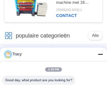
machine met 18
stations
15000USD MOQ:1
CONTACT
populaire categorieën
Alle
Het broodje die van
Dakbroodje die
Tracy
de daktegel machine
Machine vormen
vormen
3:39 PM
Machine voor het
Down Pipe
Good day, what product are you looking for?
vormen van rolluiken
rolvormmachine
met sluiterdeur
besnoeiing aan lengte
Stut- en