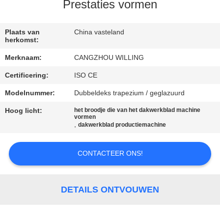
SITEMAP
Prestaties vormen
PRIVACYBELEID
Plaats van
China vasteland
herkomst:
Merknaam:
CANGZHOU WILLING
Certificering:
ISO CE
Modelnummer:
Dubbeldeks trapezium / geglazuurd
Hoog licht:
het broodje die van het dakwerkblad machine
vormen
,
dakwerkblad productiemachine
CONTACTEER ONS!
DETAILS ONTVOUWEN