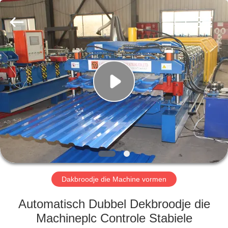
Cangzhou
Famous
International
Trading
Co.,
Ltd.
All
Rights
HUIS
Reserved.
PRODUCTEN
OVER
ONS
FABRIEKSTOCHT
Dakbroodje die Machine vormen
KWALITEITSCONTROLE
Automatisch Dubbel Dekbroodje die
Machineplc Controle Stabiele