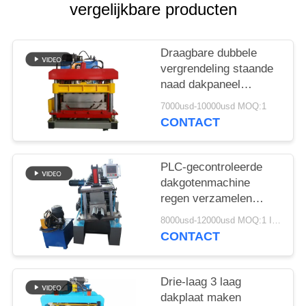
vergelijkbare producten
Draagbare dubbele
vergrendeling staande
naad dakpaneel
rolvormende machine
7000usd-10000usd MOQ:1
met PLC Delta
CONTACT
besturingssysteem en
wandpaneel structuur
PLC-gecontroleerde
dakgotenmachine
regen verzamelen
goten maken machine
8000usd-12000usd MOQ:1 Instellen
voor aanpasbaar
CONTACT
Drie-laag 3 laag
dakplaat maken