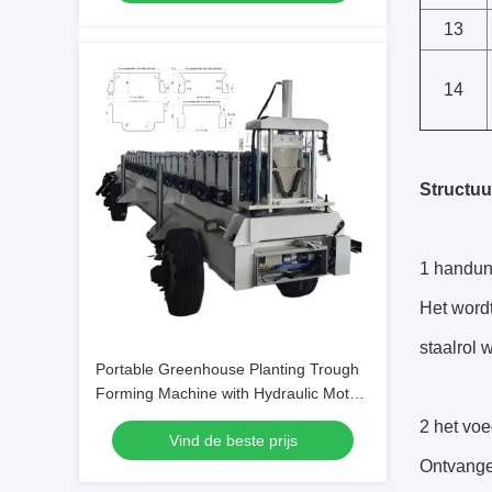
13
14
Structuu
1 handun
Het wordt
staalrol 
Portable Greenhouse Planting Trough
Forming Machine with Hydraulic Motor
5.5KW 380V/50Hz/3Phase and 45#
2 het vo
Vind de beste prijs
Steel Shaft
Ontvangen