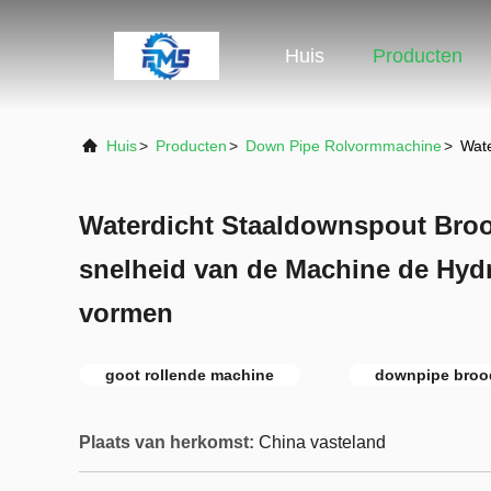
Huis
Producten
Huis
>
Producten
>
Down Pipe Rolvormmachine
>
Wate
Waterdicht Staaldownspout Broo
snelheid van de Machine de Hyd
vormen
goot rollende machine
downpipe broo
Plaats van herkomst:
China vasteland