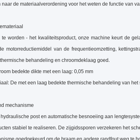
 naar de materiaalverordening voor het weten de functie van va
emateriaal
te worden - het kwaliteitsproduct, onze machine keurt de gela
de motorreductiemiddel van de frequentieomzetting, kettingst
, thermische behandeling en chroomdeklaag goed.
hroom bedekte dikte met een laag: 0,05 mm
iaal: De met een laag bedekte thermische behandeling van het
end mechanisme
t hydraulische post en automatische besnoeiing aan lengtesyst
cten stabiel te realiseren. De zijgidssporen verzekeren het sch
anisme goedgekeurd om de braam en andere randfout weg te ho