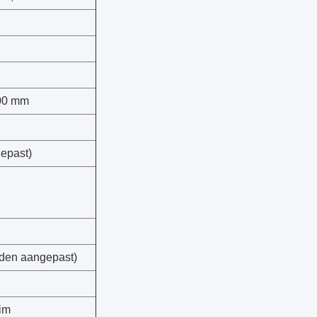
00 mm
epast)
den aangepast)
im