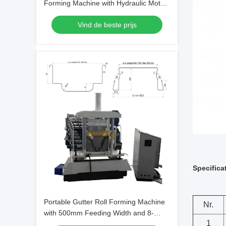
Forming Machine with Hydraulic Motor
5.5KW and 8-15m/min Production
Vind de beste prijs
Capacity for Greenhouse Vegetable
Cultivation
Specifica
Portable Gutter Roll Forming Machine
Nr.
with 500mm Feeding Width and 8-
1
15m/min Production Capacity for