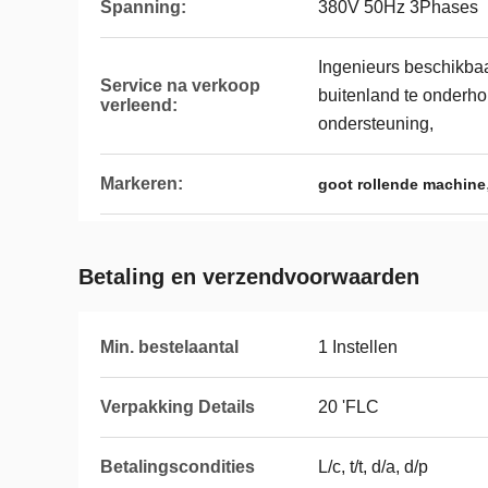
Spanning:
380V 50Hz 3Phases
Ingenieurs beschikba
Service na verkoop
buitenland te onderho
verleend:
ondersteuning,
Markeren:
goot rollende machine
Betaling en verzendvoorwaarden
Min. bestelaantal
1 Instellen
Verpakking Details
20 'FLC
Betalingscondities
L/c, t/t, d/a, d/p