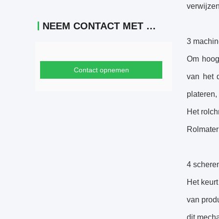
verwijzen
NEEM CONTACT MET ONS OP
3 machin
Om hoog 
Contact opnemen
van het 
plateren
Het rolc
Rolmater
4 scher
Het keur
van produ
dit mech