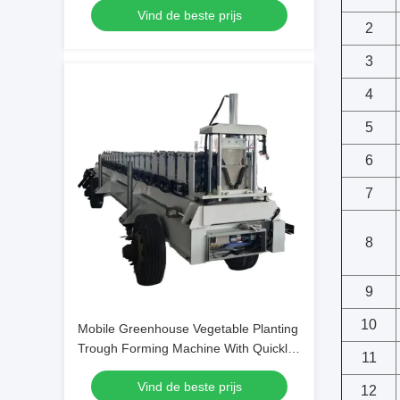
Vind de beste prijs
Various Growing Methods
2
3
4
5
6
7
8
9
10
Mobile Greenhouse Vegetable Planting
Trough Forming Machine With Quickly
11
And Efficiently 5.5KW Hydraulic Motor
Vind de beste prijs
12