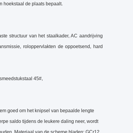
n hoekstaal de plaats bepaalt.
ste structuur van het staalkader, AC aandrijving
ransmissie, roloppervlakten de oppoetsend, hard
 smeedstukstaal 45#,
eem goed om het knipsel van bepaalde lengte
erpe saldo tijdens de leukere daling neer, wordt
uden. Materiaal van de scherpe bladen: GCr12,