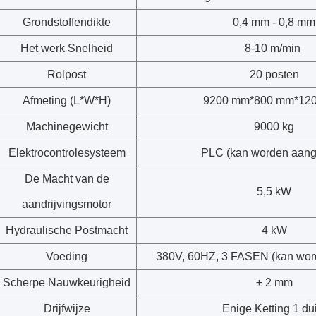
Grondstoffendikte
0,4 mm - 0,8 mm
Het werk Snelheid
8-10 m/min
Rolpost
20 posten
Afmeting (L*W*H)
9200 mm*800 mm*12
Machinegewicht
9000 kg
Elektrocontrolesysteem
PLC (kan worden aang
De Macht van de
5,5 kW
aandrijvingsmotor
Hydraulische Postmacht
4 kW
Voeding
380V, 60HZ, 3 FASEN (kan wor
Scherpe Nauwkeurigheid
± 2 mm
Drijfwijze
Enige Ketting 1 du