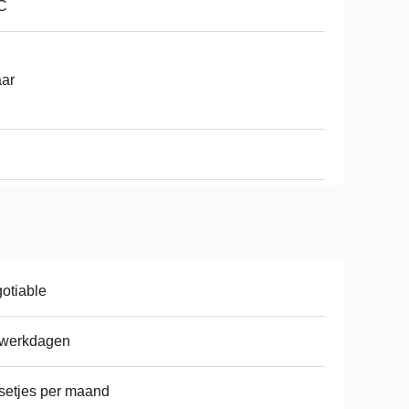
C
aar
otiable
 werkdagen
setjes per maand