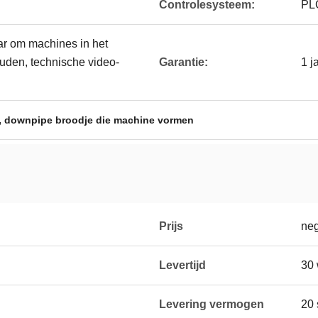
Controlesysteem:
PL
ar om machines in het
uden, technische video-
Garantie:
1 j
,
downpipe broodje die machine vormen
Prijs
neg
Levertijd
30
Levering vermogen
20 