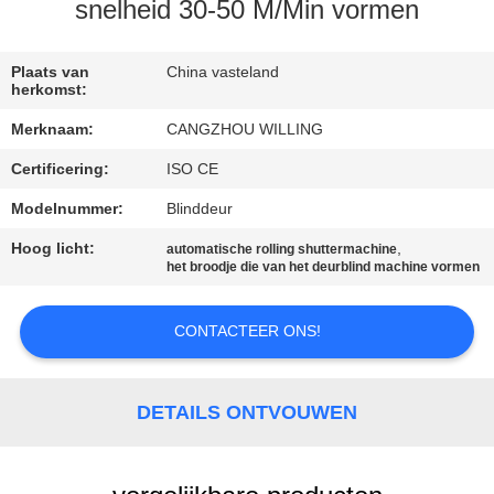
SITEMAP
snelheid 30-50 M/Min vormen
PRIVACYBELEID
Plaats van
China vasteland
herkomst:
Merknaam:
CANGZHOU WILLING
Certificering:
ISO CE
Modelnummer:
Blinddeur
Hoog licht:
,
automatische rolling shuttermachine
het broodje die van het deurblind machine vormen
CONTACTEER ONS!
DETAILS ONTVOUWEN