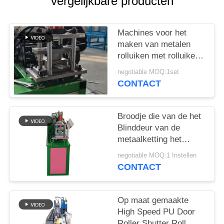
vergelijkbare producten
Machines voor het
maken van metalen
rolluiken met rolluiken
met rolluiken met
negotiable MOQ:1set
rolluiken met rolluiken
CONTACT
met staal
Broodje die van de het
Blinddeur van de
metaalketting het
Drijfmachinesnelheid
negotiable MOQ:1 Instellen
20-30m/Min vormen
CONTACT
Op maat gemaakte
High Speed PU Door
Roller Shutter Roll