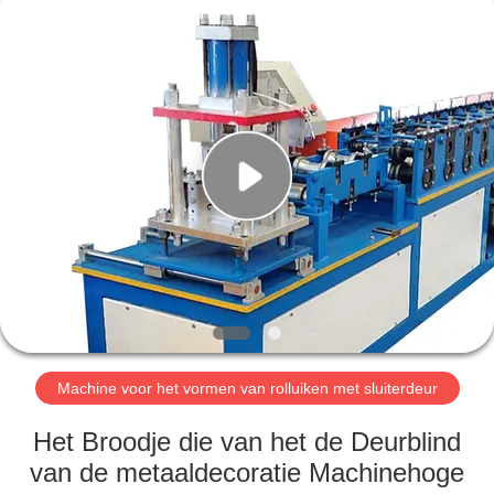
Cangzhou
Famous
International
Trading
Co.,
Ltd.
All
Rights
HUIS
Reserved.
PRODUCTEN
OVER
ONS
FABRIEKSTOCHT
Machine voor het vormen van rolluiken met sluiterdeur
KWALITEITSCONTROLE
Het Broodje die van het de Deurblind
van de metaaldecoratie Machinehoge