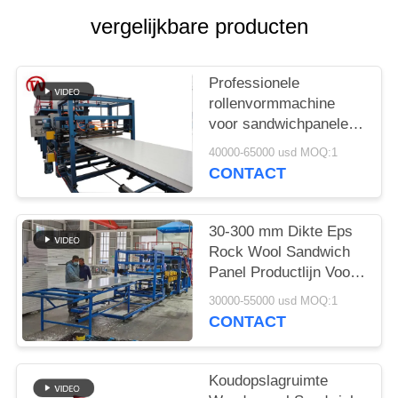
vergelijkbare producten
Professionele
rollenvormmachine
voor sandwichpanelen
voor de vervaardiging
40000-65000 usd MOQ:1
van aanpasbare
CONTACT
panelen
30-300 mm Dikte Eps
Rock Wool Sandwich
Panel Productlijn Voor
muurpanelen voor
30000-55000 usd MOQ:1
koelkamers
CONTACT
Koudopslagruimte