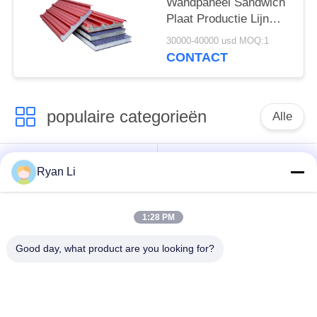
Wandpaneel Sandwich
Plaat Productie Lijn
Met Flying Tracking
30000-40000 usd MOQ:1
Snij Systeem
CONTACT
Vormingssnelheid 3-
6m/min
populaire categorieën
Alle
Het broodje die van
Dakbroodje die
Ryan Li
de daktegel machine
Machine vormen
vormen
1:28 PM
Machine voor het
Down Pipe
Good day, what product are you looking for?
vormen van rolluiken
rolvormmachine
met sluiterdeur
besnoeiing aan lengte