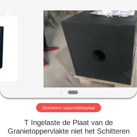
Cangzhou
Famous
International
Trading
Co.,
Ltd.
All
Rights
HUIS
Reserved.
PRODUCTEN
OVER
ONS
FABRIEKSTOCHT
Granieten oppervlakteplaat
KWALITEITSCONTROLE
T Ingelaste de Plaat van de
Granietoppervlakte niet het Schitteren