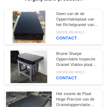
Geen van de de
Oppervlakteplaat van
het Richelgraniet van
de de Rangb
USD200-300 MOQ:5
Oppervlakte Duurzame
CONTACT
de Plaatkaliberbepaling
Bruine Sharpe
Oppervlakte Inspectie
Graniet Vlakke plaat
van het Plaat24x12x3
USD200-300 MOQ:5
de“ Graniet
CONTACT
Het zwarte de Plaat
Hoge Precisie van de
Granietoppervlakte