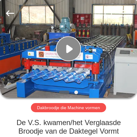
Cangzhou
Famous
International
Trading
Co.,
Ltd.
All
Rights
HUIS
Reserved.
PRODUCTEN
OVER
ONS
FABRIEKSTOCHT
Dakbroodje die Machine vormen
KWALITEITSCONTROLE
De V.S. kwamen/het Verglaasde
Broodje van de Daktegel Vormt