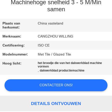
SITEMAP
Machinehoge snelheid 3 - 5 M/Min
samen
PRIVACYBELEID
Plaats van
China vasteland
herkomst:
Merknaam:
CANGZHOU WILLING
Certificering:
ISO CE
Modelnummer:
Met Tile / Glazed Tile
Hoog licht:
het broodje die van het dakwerkblad machine
vormen
,
dakwerkblad productiemachine
CONTACTEER ONS!
DETAILS ONTVOUWEN