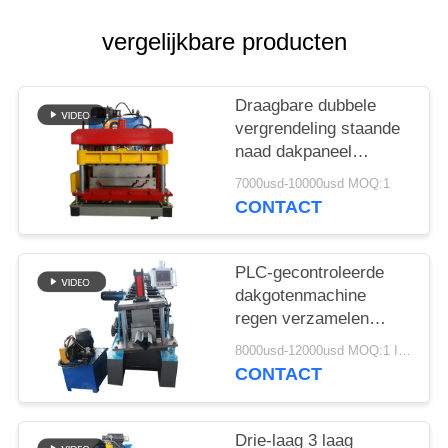
vergelijkbare producten
Draagbare dubbele
vergrendeling staande
naad dakpaneel
rolvormende machine
7000usd-10000usd MOQ:1
met PLC Delta
CONTACT
besturingssysteem en
wandpaneel structuur
PLC-gecontroleerde
dakgotenmachine
regen verzamelen
goten maken machine
8000usd-12000usd MOQ:1 Instellen
voor aanpasbaar
CONTACT
Drie-laag 3 laag