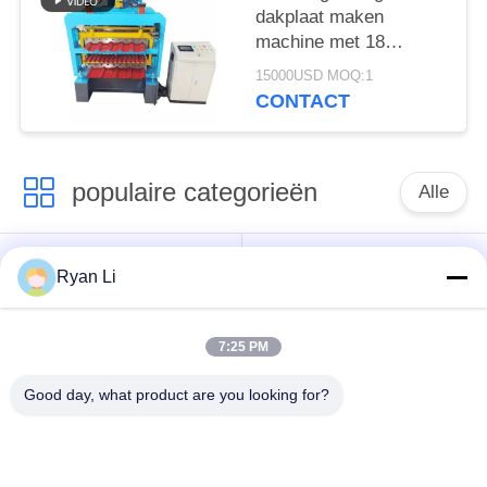
dakplaat maken
machine met 18
stations
15000USD MOQ:1
CONTACT
populaire categorieën
Alle
Het broodje die van
Dakbroodje die
Ryan Li
de daktegel machine
Machine vormen
vormen
7:25 PM
Machine voor het
Down Pipe
Good day, what product are you looking for?
vormen van rolluiken
rolvormmachine
met sluiterdeur