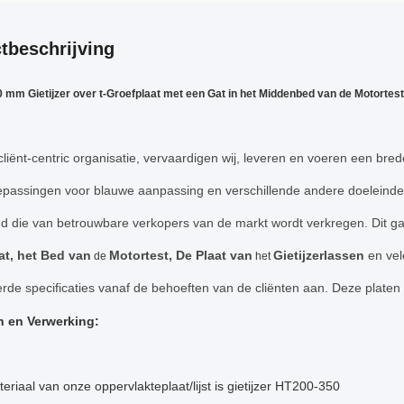
tbeschrijving
 mm Gietijzer over t-Groefplaat met een Gat in het Middenbed van de Motortest
cliënt-centric organisatie, vervaardigen wij, leveren en voeren een br
oepassingen voor blauwe aanpassing en verschillende andere doeleind
gd die van betrouwbare verkopers van de markt wordt verkregen. Dit
at, het Bed van
Motortest, De Plaat van
Gietijzerlassen
en vel
de
het
de specificaties vanaf de behoeften van de cliënten aan. Deze platen z
n en Verwerking:
teriaal van onze oppervlakteplaat/lijst is gietijzer HT200-350