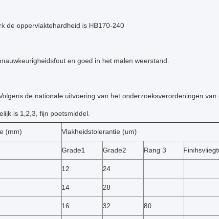
erk de oppervlaktehardheid is HB170-240
onnauwkeurigheidsfout en goed in het malen weerstand.
olgens de nationale uitvoering van het onderzoeksverordeningen van
lijk is 1,2,3, fijn poetsmiddel.
ie (mm)
Vlakheidstolerantie (um)
Grade1
Grade2
Rang 3
Finihsvliegt
12
24
14
28
16
32
80