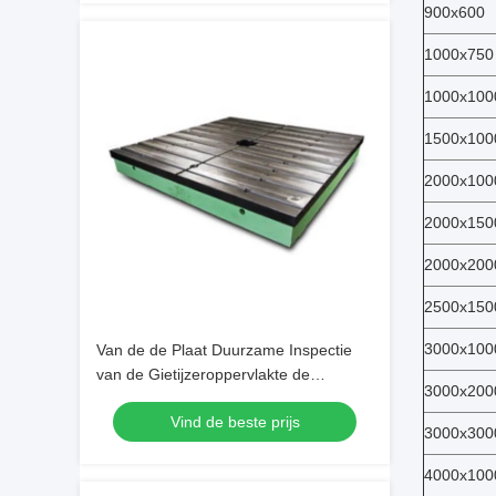
900x600
1000x750
1000x100
1500x100
2000x100
2000x150
2000x200
2500x150
3000x100
Van de de Plaat Duurzame Inspectie
van de Gietijzeroppervlakte de
3000x200
Oppervlakteplaten met hoge weerstand
Vind de beste prijs
3000x300
4000x100