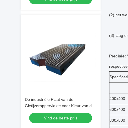
(2) het w
(3) laag 
Precisie:
V
respectieve
Specificat
400x400
De industriële Plaat van de
Gietijzeroppervlakte voor Kleur van de
600x400
het Bed de Aangepaste Vorm van de
Vind de beste prijs
Motortest
800x500