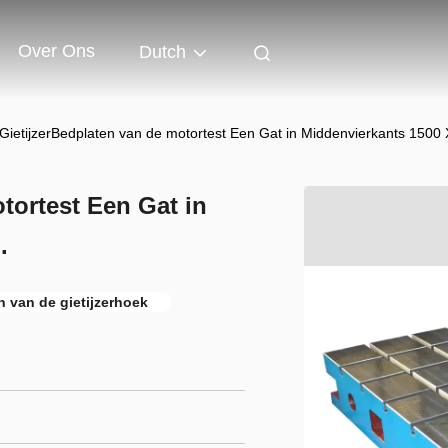
Over Ons
Dutch
GietijzerBedplaten van de motortest Een Gat in Middenvierkants 150
tortest Een Gat in
.
n van de gietijzerhoek