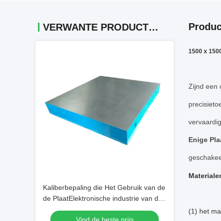
Produc
VERWANTE PRODUCTEN
1500 x 1500
Zijnd een 
precisiet
vervaardi
Enige Pla
geschakeer
Materiale
Kaliberbepaling die Het Gebruik van de
de PlaatElektronische industrie van de
Gietijzeroppervlakte machinaal
(1) het ma
Vind de beste prijs
bewerken