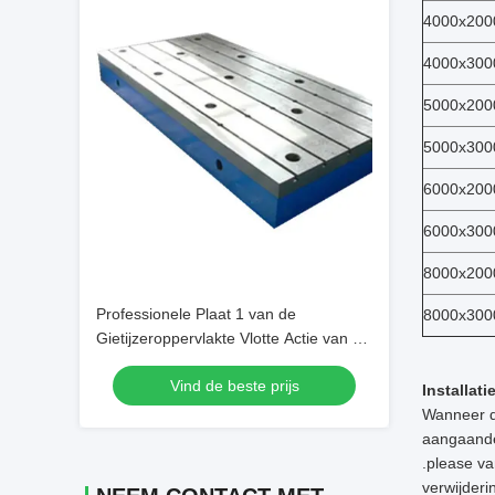
4000x200
4000x300
5000x200
5000x300
6000x200
6000x300
8000x200
Professionele Plaat 1 van de
8000x300
Gietijzeroppervlakte Vlotte Actie van de
Rang de Hoge Vlakheid
Vind de beste prijs
Installat
Wanneer de
aangaande 
.please va
verwijderi