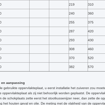
0
219
310
0
240
360
0
255
375
0
287
420
0
293
430
0
308
460
0
370
520
0
382
570
ie en aanpassing
 gebruikte oppervlakteplaat, u eerst installatie het zuiveren zou moe
oppervlakteplaat als zij niet behoorlijk worden geplaatst. De oppervlak
n de schokplaats zette eerst het stootkussenijzer neer, dan zette de op
ng het houten geval en olie. De meting met de vlakheid van de oppervl