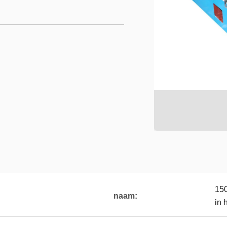
150
naam:
in 