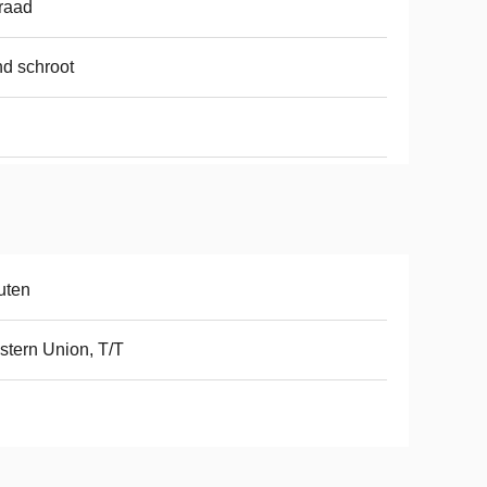
raad
d schroot
uten
tern Union, T/T