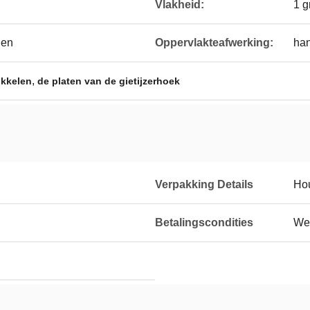
Vlakheid:
1 g
gen
Oppervlakteafwerking:
han
,
ikkelen
de platen van de gietijzerhoek
Verpakking Details
Ho
Betalingscondities
Wes