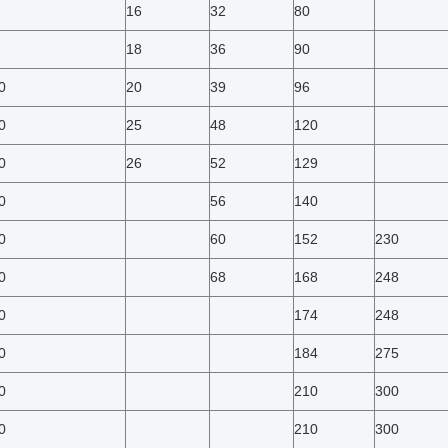
16
32
80
18
36
90
0
20
39
96
0
25
48
120
0
26
52
129
0
56
140
0
60
152
230
0
68
168
248
0
174
248
0
184
275
0
210
300
0
210
300