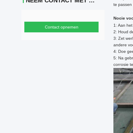
NEEM CONTACT MET ONS OP
te passen 
Nocie voo
1: Aan het
Contact opnemen
2: Houd de
3: Zet wer
andere voo
4: Doe ge
5: Na gebr
corrosie t