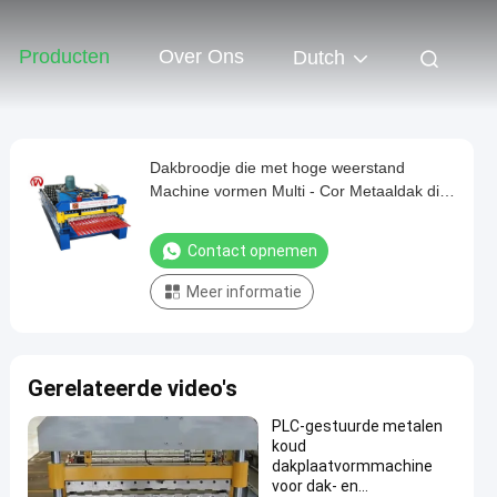
Producten
Over Ons
Dutch
Dakbroodje die met hoge weerstand
Machine vormen Multi - Cor Metaaldak die
Machine maken
Contact opnemen
Meer informatie
Gerelateerde video's
PLC-gestuurde metalen
koud
dakplaatvormmachine
voor dak- en