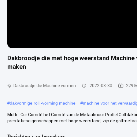
Dakbroodje die met hoge weerstand Machine 
maken
Dakbroodje die Machine vormen
2022-08-30
229 
#
dakvormige roll -vorming machine
#
machine voor het vervaardi
Multi - Cor Comité het Comité van de Metaalmuur Profiel Golfdakb
prestatieseigenschappen met hoge weerstand, zijn de golfmetaalp
Berichten van bezoekers