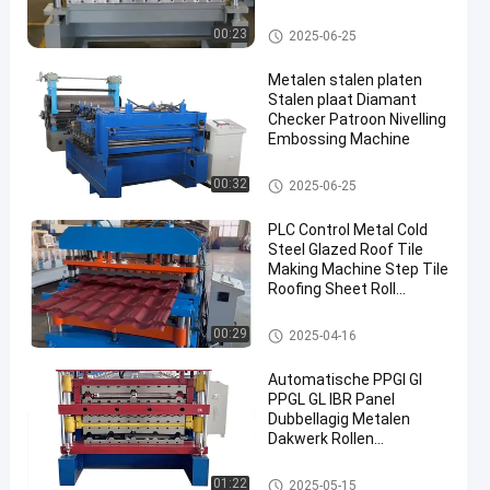
wandpanelen
Dakbroodje die Machine vorme
00:23
2025-06-25
n
Metalen stalen platen
Stalen plaat Diamant
Checker Patroon Nivelling
Embossing Machine
Dakbroodje die Machine vorme
00:32
2025-06-25
n
PLC Control Metal Cold
Steel Glazed Roof Tile
Making Machine Step Tile
Roofing Sheet Roll
Forming Machine Fabriek
Dakbroodje die Machine vorme
00:29
2025-04-16
n
Automatische PPGI GI
PPGL GL IBR Panel
Dubbellagig Metalen
Dakwerk Rollen
Vormende Machine TR4
TR5 Geaccorde dakplaat
Dubbel Laagbroodje die Machi
01:22
2025-05-15