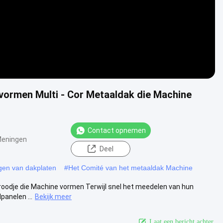
vormen Multi - Cor Metaaldak die Machine
Contact opnemen
Meningen
Deel
gen van dakplaten
#
Het Comité van het metaaldak Machine
roodje die Machine vormen Terwijl snel het meedelen van hun
anelen ...
Bekijk meer
Laat een bericht achter.